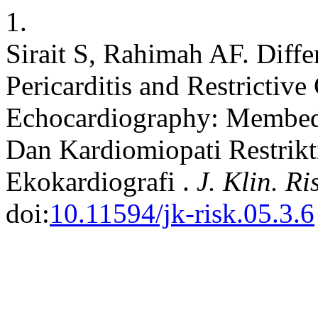
1.
Sirait S, Rahimah AF. Diffe
Pericarditis and Restricti
Echocardiography: Membeda
Dan Kardiomiopati Restrik
Ekokardiografi .
J. Klin. Ri
doi:
10.11594/jk-risk.05.3.6