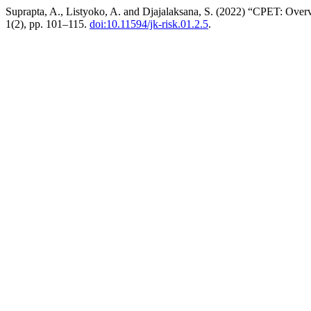
Suprapta, A., Listyoko, A. and Djajalaksana, S. (2022) “CPET: Overv
1(2), pp. 101–115.
doi:10.11594/jk-risk.01.2.5
.