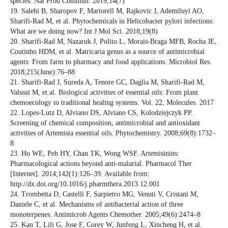
species. Nat Prod Commun. 2019;14(7)
19. Salehi B, Sharopov F, Martorell M, Rajkovic J, Ademiluyi AO,
Sharifi-Rad M, et al. Phytochemicals in Helicobacter pylori infections:
What are we doing now? Int J Mol Sci. 2018;19(8)
20. Sharifi-Rad M, Nazaruk J, Polito L, Morais-Braga MFB, Rocha JE,
Coutinho HDM, et al. Matricaria genus as a source of antimicrobial
agents: From farm to pharmacy and food applications. Microbiol Res.
2018;215(June):76–88
21. Sharifi-Rad J, Sureda A, Tenore GC, Daglia M, Sharifi-Rad M,
Valussi M, et al. Biological activities of essential oils: From plant
chemoecology to traditional healing systems. Vol. 22, Molecules. 2017
22. Lopes-Lutz D, Alviano DS, Alviano CS, Kolodziejczyk PP.
Screening of chemical composition, antimicrobial and antioxidant
activities of Artemisia essential oils. Phytochemistry. 2008;69(8):1732–
8
23. Ho WE, Peh HY, Chan TK, Wong WSF. Artemisinins:
Pharmacological actions beyond anti-malarial. Pharmacol Ther
[Internet]. 2014;142(1):126–39. Available from:
http://dx.doi.org/10.1016/j.pharmthera.2013.12.001
24. Trombetta D, Castelli F, Sarpietro MG, Venuti V, Cristani M,
Daniele C, et al. Mechanisms of antibacterial action of three
monoterpenes. Antimicrob Agents Chemother. 2005;49(6):2474–8
25. Kan T, Lili G, Jose F, Corey W, Junfeng L, Xincheng H, et al.