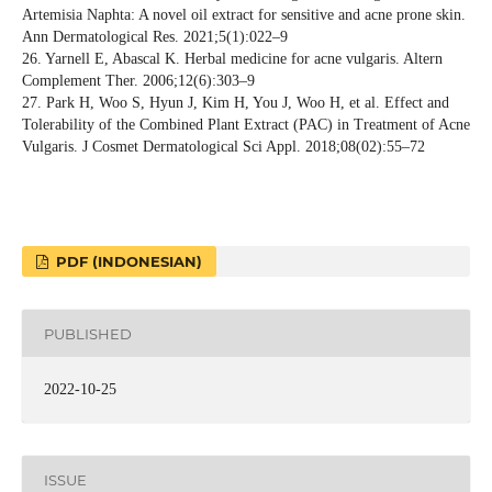
Artemisia Naphta: A novel oil extract for sensitive and acne prone skin.
Ann Dermatological Res. 2021;5(1):022–9
26. Yarnell E, Abascal K. Herbal medicine for acne vulgaris. Altern
Complement Ther. 2006;12(6):303–9
27. Park H, Woo S, Hyun J, Kim H, You J, Woo H, et al. Effect and
Tolerability of the Combined Plant Extract (PAC) in Treatment of Acne
Vulgaris. J Cosmet Dermatological Sci Appl. 2018;08(02):55–72
PDF (INDONESIAN)
PUBLISHED
2022-10-25
ISSUE