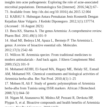
insights into acne pathogenesis: Exploring the role of acne-associated
microbial populations. Dermatologica Sin [Internet]. 2016;34(2):67–
73. Available from: http://dx.doi.org/10.1016/j.dsi.2015.12.004
12. KABAU S. Hubungan Antara Pemakaian Jenis Kosmetik Dengan
Kejadian Akne Vulgaris. J Kedokt Diponegoro. 2012;1(1):137774.
(Accessed : 16 August 2021)
13. Bora KS, Sharma A. The genus Artemisia: A comprehensive review.
Pharm Biol. 2011;49(1):101–9
14. Abad MJ, Bedoya LM, Apaza L, Bermejo P. The Artemisia L.
genus: A review of bioactive essential oils. Molecules.
2012;17(3):2542–66
15. Willcox M. Artemisia species: From traditional medicines to
modern antimalarials - And back again. J Altern Complement Med.
2009;15(2):101–9
16. Mohamed AEHH, El-Sayed MA, Hegazy ME, Helaly SE, Esmail
AM, Mohamed NS. Chemical constituents and biological activities of
Artemisia herba-alba. Rec Nat Prod. 2010;4(1):1–25
17. Mohsen H, Ali F. Study of genetic polymorphism of Artemisia
herba-alba from Tunisia using ISSR markers. African J Biotechnol.
2008;7(1):044–50
18. Nigam M, Atanassova M, Mishra AP, Pezzani R, Devkota HP,
Plygun S, et al. Bioactive compounds and health benefits of Artemisia