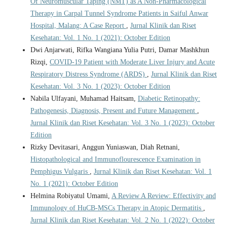
Of Neuromuscular Taping (NMT) as A Non-Pharmacological
Therapy in Carpal Tunnel Syndrome Patients in Saiful Anwar
Hospital, Malang: A Case Report
,
Jurnal Klinik dan Riset
Kesehatan: Vol. 1 No. 1 (2021): October Edition
Dwi Anjarwati, Rifka Wangiana Yulia Putri, Damar Mashkhun
Rizqi,
COVID-19 Patient with Moderate Liver Injury and Acute
Respiratory Distress Syndrome (ARDS)
,
Jurnal Klinik dan Riset
Kesehatan: Vol. 3 No. 1 (2023): October Edition
Nabila Ulfayani, Muhamad Haitsam,
Diabetic Retinopathy:
Pathogenesis, Diagnosis, Present and Future Management
,
Jurnal Klinik dan Riset Kesehatan: Vol. 3 No. 1 (2023): October
Edition
Rizky Devitasari, Anggun Yuniaswan, Diah Retnani,
Histopathological and Immunoflourescence Examination in
Pemphigus Vulgaris
,
Jurnal Klinik dan Riset Kesehatan: Vol. 1
No. 1 (2021): October Edition
Helmina Robiyatul Umami,
A Review A Review: Effectivity and
Immunology of HuCB-MSCs Therapy in Atopic Dermatitis
,
Jurnal Klinik dan Riset Kesehatan: Vol. 2 No. 1 (2022): October