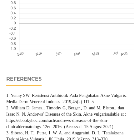
REFERENCES
1. Yenny SW. Resistensi Antibiotik Pada Pengobatan Akne Vulgaris.
Media Derm Venereol Indones. 2019;45(2):111–5
2. William D, James., Timothy G, Berger., D. and M, Elston., dan
Isaac N, N. Andrews’ Diseases of the Skin. Akne vulgarisailable at :
https://ebookyhoc.com/sach/andrews-diseases-of-the-skin-
clinicaldermatology-12e/. 2016. (Accessed: 15 August 2021)
3. Sibero, H. T., Putra, I. W. A. and Anggraini, D. I. ‘Tatalaksana
TerkiniAkne Vulgaris’, JK Unila, 2019;3(2):pp. 313–320