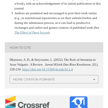
a book), with an acknowledgement of its initial publication in this
journal.
Authors are permitted and encouraged to post their work online
(e.g., in institutional repositories or on their website) before and
during the submission process, as it can lead to productive
exchanges and earlier and greater citation of published work (See
The Effect of Open Access
).
HOW TO CITE
Dharsono, A. D., & Setyowatie, L. (2022). The Role of Artemisia in
Acne Vulgaris : A Review .
Jurnal Klinik Dan Riset Kesehatan
,
2
(1),
228-234.
https://doi.org/10.11594/jk-risk.02.1.4
MORE CITATION FORMATS