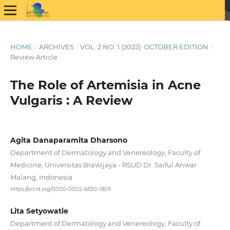
HOME
/
ARCHIVES
/
VOL. 2 NO. 1 (2022): OCTOBER EDITION
/
Review Article
The Role of Artemisia in Acne
Vulgaris : A Review
Agita Danaparamita Dharsono
Department of Dermatology and Venereology, Faculty of
Medicine, Universitas Brawijaya - RSUD Dr. Saiful Anwar
Malang, Indonesia
https://orcid.org/0000-0002-6830-1809
Lita Setyowatie
Department of Dermatology and Venereology, Faculty of