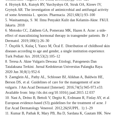
4. Hrytsyk RA, Kutsyk RV, Yurchyshyn OI, Struk OA, Kireev IV,
Grytsyk AR. The investigation of antimicrobial and antifungal activity
of some Artemisia L. species. Pharmacia. 2021;68(1):93–100
5. Wasitaatmaja, S. M. Ilmu Penyakit Kulit dan Kelamin-Akne. FKUI.
Jakarta. 2018
6. Motosko CC, Zakhem GA, Pomeranz MK, Hazen A. Acne: a side-
effect of masculinizing hormonal therapy in transgender patients. Br J
Dermatol. 2019;180(1):26–30
7. Özçelik S, Kulaç İ, Yazıcı M, Öcal E. Distribution of childhood skin
diseases according to age and gender, a single institution experience.
Turk Pediatr Ars. 2018;53(2):105–12
8. Teresa A. Akne Vulgaris Dewasa: Etiologi, Patogenesis Dan
Tatalaksana Terkini. Jurnal Kedokteran Universitas Palangka Raya.
2020 Jun 30;8(1):952-6
9. Zaenglein AL, Pathy AL, Schlosser BJ, Alikhan A, Baldwin HE,
Berson DS, et al. Guidelines of care for the management of acne
vulgaris. J Am Acad Dermatol [Internet]. 2016;74(5):945-973.e33.
Available from: http://dx.doi.org/10.1016/j.jaad.2015.12.037
10. Nast A, Dréno B, Bettoli V, Degitz K, Erdmann R, Finlay AY, et al.
European evidence-based (S3) guidelines for the treatment of acne. J
Eur Acad Dermatology Venereol. 2012;26(SUPPL. 1):1–29
11. Kumar B, Pathak R, Mary PB, Jha D, Sardana K, Gautam HK. New