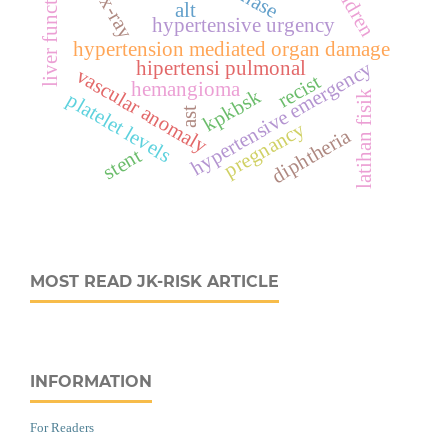
children
liver function
alt
hypertensive urgency
hypertension mediated organ damage
hipertensi pulmonal
hypertensive emergency
vascular anomaly
recist
hemangioma
kpkbsk
latihan fisik
platelet levels
ast
pregnancy
diphtheria
stent
MOST READ JK-RISK ARTICLE
INFORMATION
For Readers