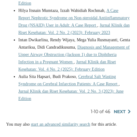
Edition
Hilya Itsnain Mumtaza, Izzah Wahidiah Rochmah,
A Case
Report Nephrotic Syndrome on Non-steroidal Antiinflammatory
Drug (NSAID) User in Adult: A Case Report
,
Jurnal Klinik dan
Riset Kesehatan: Vol. 2 No. 2 (2023): February 2023
Intan Dwikarlina, Rendy Wijaya, Mega Yulia Rusmayanti, Genta
Antariksa, Didi Candradikusuma,
Diagnosis and Management of
Upper Airway Obstruction (Jackson 1) due to Diphtheria
Infection in a Pregnant Women
,
Jurnal Klinik dan Riset
Kesehatan: Vol. 4 No. 2 (2025): February Edition
Aulia Sita Hapsari, Budi Prakoso,
Cerebral Salt Wasting
Syndrome on Cerebral Infarction Patients: A Case Report
,
Jurnal Klinik dan Riset Kesehatan: Vol. 2 No. 3 (2023): June
Edition
1-10 of 46
NEXT
You may also
start an advanced similarity search
for this article.