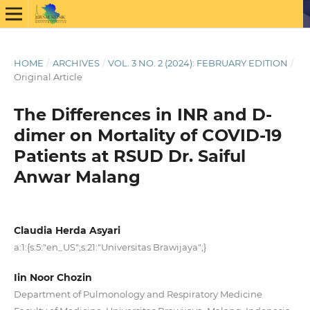
HOME
/
ARCHIVES
/
VOL. 3 NO. 2 (2024): FEBRUARY EDITION
/
Original Article
The Differences in INR and D-
dimer on Mortality of COVID-19
Patients at RSUD Dr. Saiful
Anwar Malang
Claudia Herda Asyari
a:1:{s:5:"en_US";s:21:"Universitas Brawijaya";}
Iin Noor Chozin
Department of Pulmonology and Respiratory Medicine