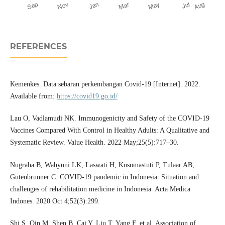
REFERENCES
Kemenkes. Data sebaran perkembangan Covid-19 [Internet]. 2022.
Available from:
https://covid19.go.id/
Lau O, Vadlamudi NK. Immunogenicity and Safety of the COVID-19
Vaccines Compared With Control in Healthy Adults: A Qualitative and
Systematic Review. Value Health. 2022 May;25(5):717–30.
Nugraha B, Wahyuni LK, Laswati H, Kusumastuti P, Tulaar AB,
Gutenbrunner C. COVID-19 pandemic in Indonesia: Situation and
challenges of rehabilitation medicine in Indonesia. Acta Medica
Indones. 2020 Oct 4;52(3):299.
Shi S, Qin M, Shen B, Cai Y, Liu T, Yang F, et al. Association of