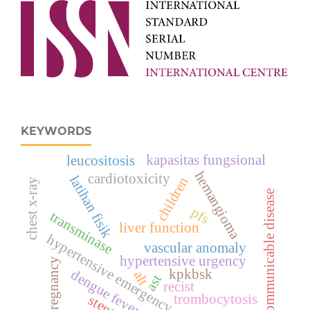
KEYWORDS
kapasitas fungsional
leucositosis
hemangioma
cardiotoxicity
latihan fisik
children
chest x-ray
communicable disease
pfs
transminase
liver function
hypertensive emergency
vascular anomaly
hypertensive urgency
pregnancy
kpkbsk
dengue fever
alt
ast
recist
trombocytosis
stent