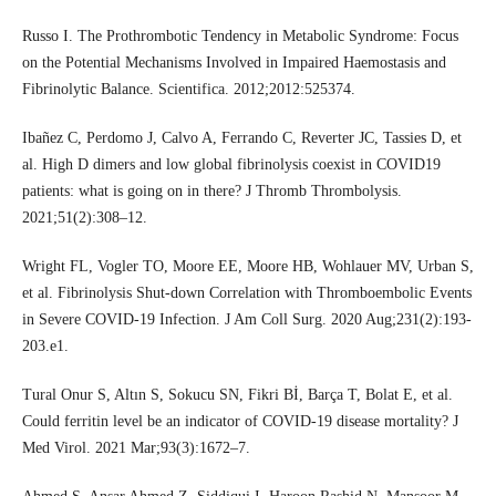
Russo I. The Prothrombotic Tendency in Metabolic Syndrome: Focus
on the Potential Mechanisms Involved in Impaired Haemostasis and
Fibrinolytic Balance. Scientifica. 2012;2012:525374.
Ibañez C, Perdomo J, Calvo A, Ferrando C, Reverter JC, Tassies D, et
al. High D dimers and low global fibrinolysis coexist in COVID19
patients: what is going on in there? J Thromb Thrombolysis.
2021;51(2):308–12.
Wright FL, Vogler TO, Moore EE, Moore HB, Wohlauer MV, Urban S,
et al. Fibrinolysis Shut-down Correlation with Thromboembolic Events
in Severe COVID-19 Infection. J Am Coll Surg. 2020 Aug;231(2):193-
203.e1.
Tural Onur S, Altın S, Sokucu SN, Fikri Bİ, Barça T, Bolat E, et al.
Could ferritin level be an indicator of COVID‐19 disease mortality? J
Med Virol. 2021 Mar;93(3):1672–7.