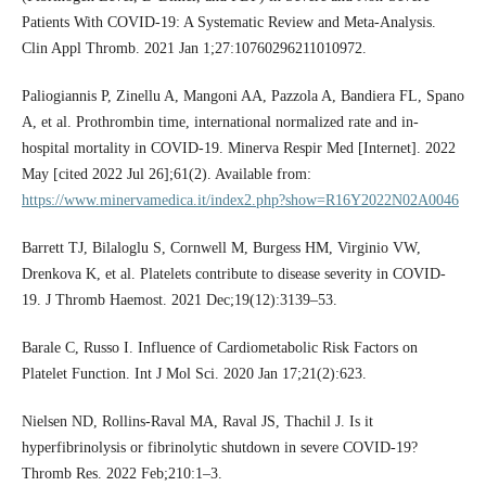
Patients With COVID-19: A Systematic Review and Meta-Analysis.
Clin Appl Thromb. 2021 Jan 1;27:10760296211010972.
Paliogiannis P, Zinellu A, Mangoni AA, Pazzola A, Bandiera FL, Spano
A, et al. Prothrombin time, international normalized rate and in-
hospital mortality in COVID-19. Minerva Respir Med [Internet]. 2022
May [cited 2022 Jul 26];61(2). Available from:
https://www.minervamedica.it/index2.php?show=R16Y2022N02A0046
Barrett TJ, Bilaloglu S, Cornwell M, Burgess HM, Virginio VW,
Drenkova K, et al. Platelets contribute to disease severity in COVID‐
19. J Thromb Haemost. 2021 Dec;19(12):3139–53.
Barale C, Russo I. Influence of Cardiometabolic Risk Factors on
Platelet Function. Int J Mol Sci. 2020 Jan 17;21(2):623.
Nielsen ND, Rollins-Raval MA, Raval JS, Thachil J. Is it
hyperfibrinolysis or fibrinolytic shutdown in severe COVID-19?
Thromb Res. 2022 Feb;210:1–3.