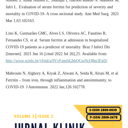
Ahmed S, Ansar Ahmed Z, Siddiqui I, Haroon Rashid N, Mansoor M,
Jafri L. Evaluation of serum ferritin for prediction of severity and
mortality in COVID-19- A cross sectional study. Ann Med Surg. 2021
Mar 1;63:102163.
Lino K, Guimarães GMC, Alves LS, Oliveira AC, Faustino R,
Fernandes CS, et al. Serum ferritin at admission in hospitalized
COVID-19 patients as a predictor of mortality. Braz J Infect Dis
[Internet]. 2021 Jun 16 [cited 2022 Jul 26];25. Available from:
http://www.scielo.br/j/bjid/a/9VvFzmfsGbbQGwNcQ8m3FpD/
Mahroum N, Alghory A, Kiyak Z, Alwani A, Seida R, Alrais M, et al.
Ferritin – from iron, through inflammation and autoimmunity, to
COVID-19. J Autoimmun. 2022 Jan;126:102778.