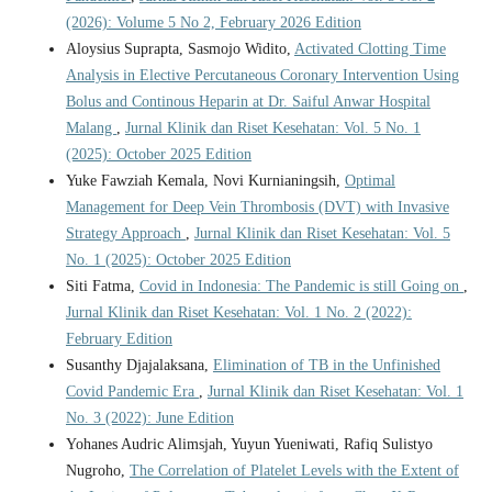
(2026): Volume 5 No 2, February 2026 Edition
Aloysius Suprapta, Sasmojo Widito,
Activated Clotting Time
Analysis in Elective Percutaneous Coronary Intervention Using
Bolus and Continous Heparin at Dr. Saiful Anwar Hospital
Malang
,
Jurnal Klinik dan Riset Kesehatan: Vol. 5 No. 1
(2025): October 2025 Edition
Yuke Fawziah Kemala, Novi Kurnianingsih,
Optimal
Management for Deep Vein Thrombosis (DVT) with Invasive
Strategy Approach
,
Jurnal Klinik dan Riset Kesehatan: Vol. 5
No. 1 (2025): October 2025 Edition
Siti Fatma,
Covid in Indonesia: The Pandemic is still Going on
,
Jurnal Klinik dan Riset Kesehatan: Vol. 1 No. 2 (2022):
February Edition
Susanthy Djajalaksana,
Elimination of TB in the Unfinished
Covid Pandemic Era
,
Jurnal Klinik dan Riset Kesehatan: Vol. 1
No. 3 (2022): June Edition
Yohanes Audric Alimsjah, Yuyun Yueniwati, Rafiq Sulistyo
Nugroho,
The Correlation of Platelet Levels with the Extent of