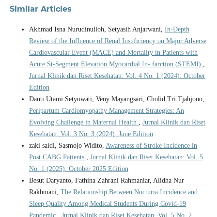
Similar Articles
Akhmad Isna Nurudinulloh, Setyasih Anjarwani,
In-Depth
Review of the Influence of Renal Insuficiency on Major Adverse
Cardiovascular Event (MACE) and Mortality in Patients with
Acute St-Segment Elevation Myocardial In- farction (STEMI)
,
Jurnal Klinik dan Riset Kesehatan: Vol. 4 No. 1 (2024): October
Edition
Danti Utami Setyowati, Veny Mayangsari, Cholid Tri Tjahjono,
Peripartum Cardiomyopathy Management Strategies: An
Evolving Challenge in Maternal Health
,
Jurnal Klinik dan Riset
Kesehatan: Vol. 3 No. 3 (2024): June Edition
zaki saidi, Sasmojo Widito,
Awareness of Stroke Incidence in
Post CABG Patients
,
Jurnal Klinik dan Riset Kesehatan: Vol. 5
No. 1 (2025): October 2025 Edition
Besut Daryanto, Fathina Zahrani Rahmaniar, Alidha Nur
Rakhmani,
The Relationship Between Nocturia Incidence and
Sleep Quality Among Medical Students During Covid-19
Pandemic
,
Jurnal Klinik dan Riset Kesehatan: Vol. 5 No. 2