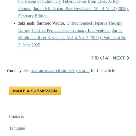
the Lesion of Pulmonary Tuberculo¬sis from Chest X-Ray
Photos
,
Jurnal Klinik dan Riset Kesehatan: Vol. 4 No. 2 (2025):
February Edition
zaki saidi, Sasmojo Widito,
Unfractionated Heparin Therapy
During Elective Percutaneous Coronary Intervention
,
Jurnal
Klinik dan Riset Kesehatan: Vol. 4 No. 3 (2025): Volume 4 No
3, June 2025
1-10 of 41
NEXT
You may also
start an advanced similarity search
for this article.
MAKE A SUBMISSION
Contacts
Template