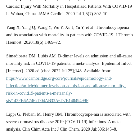
Cardiac Injury With Mortality in Hospitalized Patients With COVID-19
in Wuhan, China. JAMA Cardiol. 2020 Jul 1;5(7):802–10.
Yang X, Yang Q, Wang Y, Wu Y, Xu J, Yu Y, et al. Thrombocytopenia
and its association with mortality in patients with COVID-19. J Thromb
Haemost. 2020;18(6):1469–72.
Simadibrata DM, Lubis AM. D-dimer levels on admission and all-cause
mortality risk in COVID-19 patients: a meta-analysis. Epidemiol Infect
[Internet]. 2020 ed [cited 2022 Jul 25];148. Available from:
https://www.cambridge.org/core/journals/epidemiology-and-
infection/article/ddimer-levels-on-admission-and-allcause-mortality-
risk-in-covid19-patients-a-metaanaly-
sis/143FB6A7467D04AB33A6D7B14849499F
Lippi G, Plebani M, Henry BM. Thrombocytope-nia is associated with
severe coronavirus dis-ease 2019 (COVID-19) infections: A meta-
analysis. Clin Chim Acta Int J Clin Chem. 2020 Jul;506:145–8.