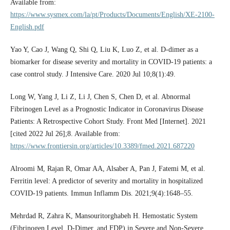
Available from:
https://www.sysmex.com/la/pt/Products/Documents/English/XE-2100-
English.pdf
Yao Y, Cao J, Wang Q, Shi Q, Liu K, Luo Z, et al. D-dimer as a
biomarker for disease severity and mortality in COVID-19 patients: a
case control study. J Intensive Care. 2020 Jul 10;8(1):49.
Long W, Yang J, Li Z, Li J, Chen S, Chen D, et al. Abnormal
Fibrinogen Level as a Prognostic Indicator in Coronavirus Disease
Patients: A Retrospective Cohort Study. Front Med [Internet]. 2021
[cited 2022 Jul 26];8. Available from:
https://www.frontiersin.org/articles/10.3389/fmed.2021.687220
Alroomi M, Rajan R, Omar AA, Alsaber A, Pan J, Fatemi M, et al.
Ferritin level: A predictor of severity and mortality in hospitalized
COVID-19 patients. Immun Inflamm Dis. 2021;9(4):1648–55.
Mehrdad R, Zahra K, Mansouritorghabeh H. Hemostatic System
(Fibrinogen Level, D-Dimer, and FDP) in Severe and Non-Severe