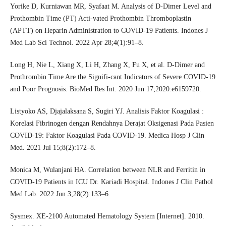
Yorike D, Kurniawan MR, Syafaat M. Analysis of D-Dimer Level and
Prothombin Time (PT) Acti-vated Prothombin Thromboplastin
(APTT) on Heparin Administration to COVID-19 Patients. Indones J
Med Lab Sci Technol. 2022 Apr 28;4(1):91–8.
Long H, Nie L, Xiang X, Li H, Zhang X, Fu X, et al. D-Dimer and
Prothrombin Time Are the Signifi-cant Indicators of Severe COVID-19
and Poor Prognosis. BioMed Res Int. 2020 Jun 17;2020:e6159720.
Listyoko AS, Djajalaksana S, Sugiri YJ. Analisis Faktor Koagulasi :
Korelasi Fibrinogen dengan Rendahnya Derajat Oksigenasi Pada Pasien
COVID-19: Faktor Koagulasi Pada COVID-19. Medica Hosp J Clin
Med. 2021 Jul 15;8(2):172–8.
Monica M, Wulanjani HA. Correlation between NLR and Ferritin in
COVID-19 Patients in ICU Dr. Kariadi Hospital. Indones J Clin Pathol
Med Lab. 2022 Jun 3;28(2):133–6.
Sysmex. XE-2100 Automated Hematology System [Internet]. 2010.